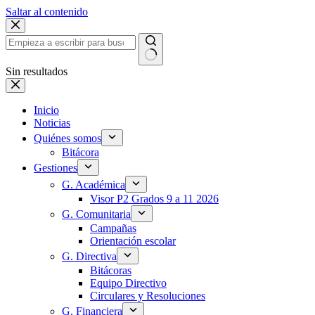
Saltar al contenido
Sin resultados
Inicio
Noticias
Quiénes somos
Bitácora
Gestiones
G. Académica
Visor P2 Grados 9 a 11 2026
G. Comunitaria
Campañas
Orientación escolar
G. Directiva
Bitácoras
Equipo Directivo
Circulares y Resoluciones
G. Financiera