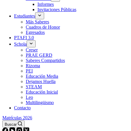
Informes
Invitaciones Públicas
Estudiantes
Más Saberes
Cuadros de Honor
Egresados
PTAFI 3.0
Schola
Creser
PRAE GERD
Saberes Compartidos
Rizoma
PEI
Educación Media
Dejamos Huella
STEAM
Educación Inicial
Leo
Multilingüismo
Contacto
Matrículas 2026
Buscar