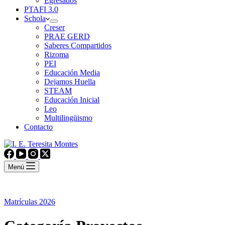
Egresados
PTAFI 3.0
Schola
Creser
PRAE GERD
Saberes Compartidos
Rizoma
PEI
Educación Media
Dejamos Huella
STEAM
Educación Inicial
Leo
Multilingüismo
Contacto
Menú
Matrículas 2026