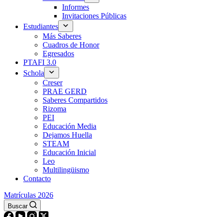
Informes
Invitaciones Públicas
Estudiantes
Más Saberes
Cuadros de Honor
Egresados
PTAFI 3.0
Schola
Creser
PRAE GERD
Saberes Compartidos
Rizoma
PEI
Educación Media
Dejamos Huella
STEAM
Educación Inicial
Leo
Multilingüismo
Contacto
Matrículas 2026
Buscar