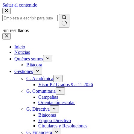
Saltar al contenido
Sin resultados
Inicio
Noticias
Quiénes somos
Bitácora
Gestiones
G. Académica
Visor P2 Grados 9 a 11 2026
G. Comunitaria
Campañas
Orientación escolar
G. Directiva
Bitácoras
Equipo Directivo
Circulares y Resoluciones
G. Financiera