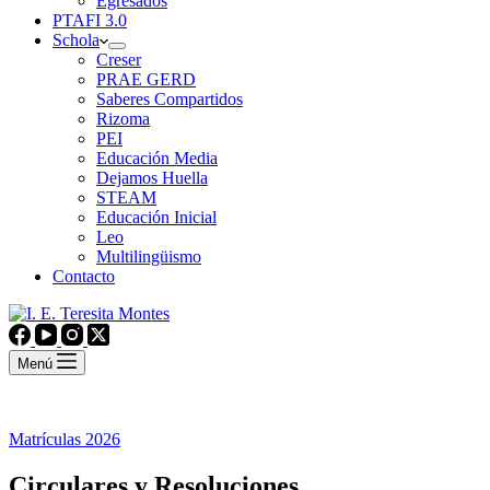
Egresados
PTAFI 3.0
Schola
Creser
PRAE GERD
Saberes Compartidos
Rizoma
PEI
Educación Media
Dejamos Huella
STEAM
Educación Inicial
Leo
Multilingüismo
Contacto
Menú
Matrículas 2026
Circulares y Resoluciones