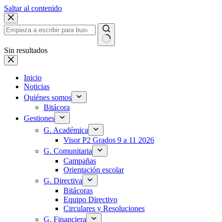
Saltar al contenido
Sin resultados
Inicio
Noticias
Quiénes somos
Bitácora
Gestiones
G. Académica
Visor P2 Grados 9 a 11 2026
G. Comunitaria
Campañas
Orientación escolar
G. Directiva
Bitácoras
Equipo Directivo
Circulares y Resoluciones
G. Financiera