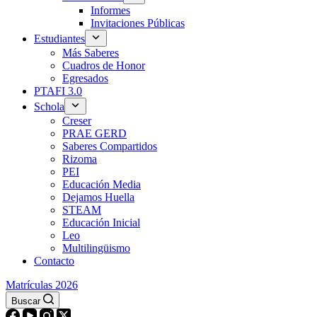
Informes
Invitaciones Públicas
Estudiantes
Más Saberes
Cuadros de Honor
Egresados
PTAFI 3.0
Schola
Creser
PRAE GERD
Saberes Compartidos
Rizoma
PEI
Educación Media
Dejamos Huella
STEAM
Educación Inicial
Leo
Multilingüismo
Contacto
Matrículas 2026
Buscar