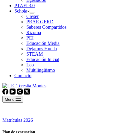
Egresados
PTAFI 3.0
Schola
Creser
PRAE GERD
Saberes Compartidos
Rizoma
PEI
Educación Media
Dejamos Huella
STEAM
Educación Inicial
Leo
Multilingüismo
Contacto
Menú
Matrículas 2026
Plan de evacuación