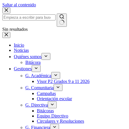
Saltar al contenido
Sin resultados
Inicio
Noticias
Quiénes somos
Bitácora
Gestiones
G. Académica
Visor P2 Grados 9 a 11 2026
G. Comunitaria
Campañas
Orientación escolar
G. Directiva
Bitácoras
Equipo Directivo
Circulares y Resoluciones
G. Financiera