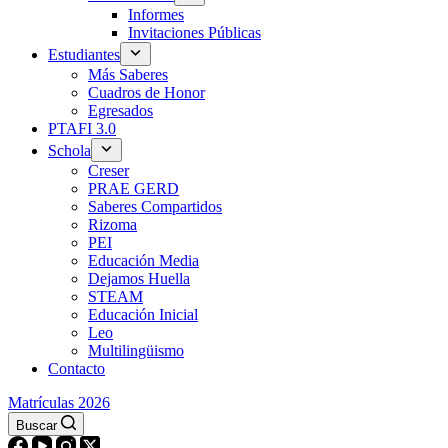
Informes
Invitaciones Públicas
Estudiantes
Más Saberes
Cuadros de Honor
Egresados
PTAFI 3.0
Schola
Creser
PRAE GERD
Saberes Compartidos
Rizoma
PEI
Educación Media
Dejamos Huella
STEAM
Educación Inicial
Leo
Multilingüismo
Contacto
Matrículas 2026
Buscar