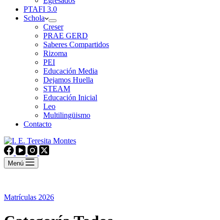
Egresados
PTAFI 3.0
Schola
Creser
PRAE GERD
Saberes Compartidos
Rizoma
PEI
Educación Media
Dejamos Huella
STEAM
Educación Inicial
Leo
Multilingüismo
Contacto
Menú
Matrículas 2026