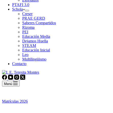
Egresados
PTAFI 3.0
Schola
Creser
PRAE GERD
Saberes Compartidos
Rizoma
PEI
Educación Media
Dejamos Huella
STEAM
Educación Inicial
Leo
Multilingüismo
Contacto
Menú
Matrículas 2026