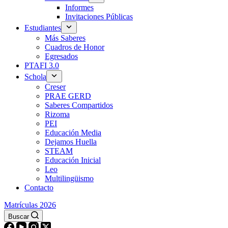
Informes
Invitaciones Públicas
Estudiantes
Más Saberes
Cuadros de Honor
Egresados
PTAFI 3.0
Schola
Creser
PRAE GERD
Saberes Compartidos
Rizoma
PEI
Educación Media
Dejamos Huella
STEAM
Educación Inicial
Leo
Multilingüismo
Contacto
Matrículas 2026
Buscar