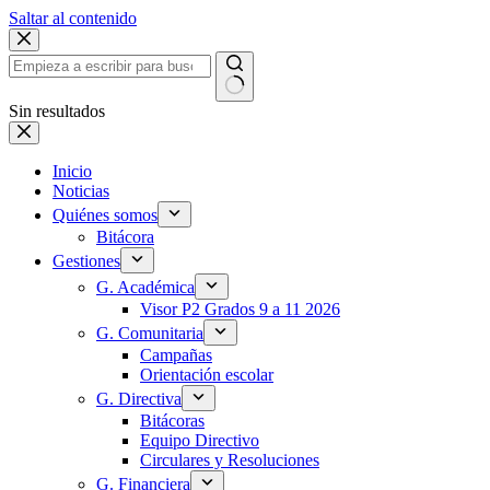
Saltar al contenido
Sin resultados
Inicio
Noticias
Quiénes somos
Bitácora
Gestiones
G. Académica
Visor P2 Grados 9 a 11 2026
G. Comunitaria
Campañas
Orientación escolar
G. Directiva
Bitácoras
Equipo Directivo
Circulares y Resoluciones
G. Financiera