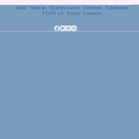
Inicio
Noticias
Quiénes somos
Gestiones
Estudiantes
PTAFI 3.0
Schola
Contacto