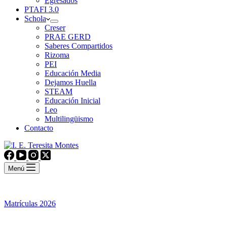
Egresados
PTAFI 3.0
Schola
Creser
PRAE GERD
Saberes Compartidos
Rizoma
PEI
Educación Media
Dejamos Huella
STEAM
Educación Inicial
Leo
Multilingüismo
Contacto
Menú
Matrículas 2026