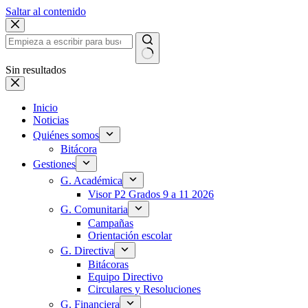
Saltar al contenido
Sin resultados
Inicio
Noticias
Quiénes somos
Bitácora
Gestiones
G. Académica
Visor P2 Grados 9 a 11 2026
G. Comunitaria
Campañas
Orientación escolar
G. Directiva
Bitácoras
Equipo Directivo
Circulares y Resoluciones
G. Financiera