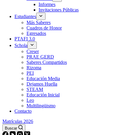
Informes
Invitaciones Públicas
Estudiantes
Más Saberes
Cuadros de Honor
Egresados
PTAFI 3.0
Schola
Creser
PRAE GERD
Saberes Compartidos
Rizoma
PEI
Educación Media
Dejamos Huella
STEAM
Educación Inicial
Leo
Multilingüismo
Contacto
Matrículas 2026
Buscar