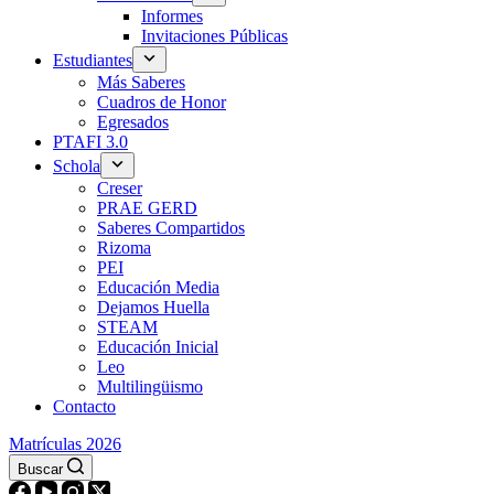
Informes
Invitaciones Públicas
Estudiantes
Más Saberes
Cuadros de Honor
Egresados
PTAFI 3.0
Schola
Creser
PRAE GERD
Saberes Compartidos
Rizoma
PEI
Educación Media
Dejamos Huella
STEAM
Educación Inicial
Leo
Multilingüismo
Contacto
Matrículas 2026
Buscar