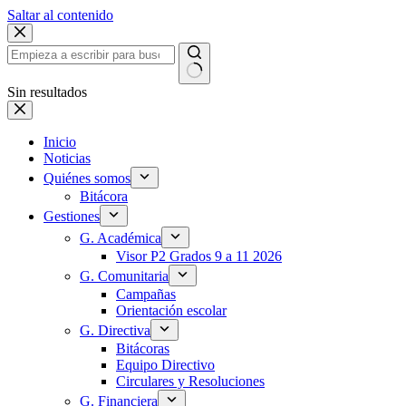
Saltar al contenido
Sin resultados
Inicio
Noticias
Quiénes somos
Bitácora
Gestiones
G. Académica
Visor P2 Grados 9 a 11 2026
G. Comunitaria
Campañas
Orientación escolar
G. Directiva
Bitácoras
Equipo Directivo
Circulares y Resoluciones
G. Financiera