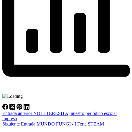
Entrada
anterior
NOTI TERESITA, nuestro periódico escolar
impreso
Siguiente
Entrada
MUNDO FUNGI - I Feria STEAM