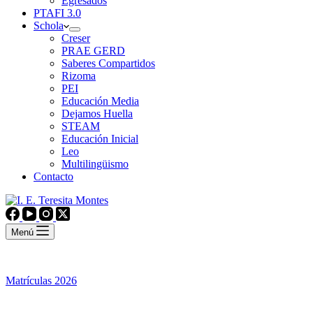
Egresados
PTAFI 3.0
Schola
Creser
PRAE GERD
Saberes Compartidos
Rizoma
PEI
Educación Media
Dejamos Huella
STEAM
Educación Inicial
Leo
Multilingüismo
Contacto
Menú
Matrículas 2026