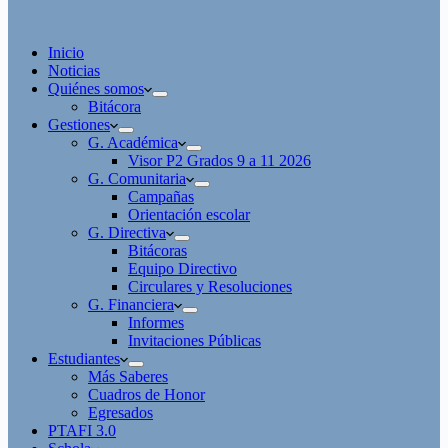
Inicio
Noticias
Quiénes somos
Bitácora
Gestiones
G. Académica
Visor P2 Grados 9 a 11 2026
G. Comunitaria
Campañas
Orientación escolar
G. Directiva
Bitácoras
Equipo Directivo
Circulares y Resoluciones
G. Financiera
Informes
Invitaciones Públicas
Estudiantes
Más Saberes
Cuadros de Honor
Egresados
PTAFI 3.0