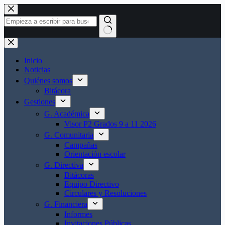
Saltar
al
contenido
Sin
resultados
Inicio
Noticias
Quiénes somos
Bitácora
Gestiones
G. Académica
Visor P2 Grados 9 a 11 2026
G. Comunitaria
Campañas
Orientación escolar
G. Directiva
Bitácoras
Equipo Directivo
Circulares y Resoluciones
G. Financiera
Informes
Invitaciones Públicas