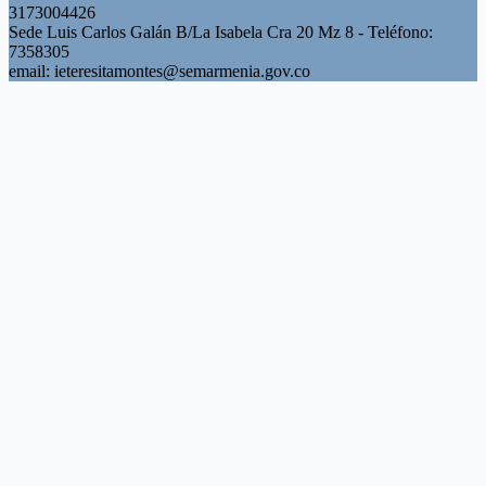
3173004426
Sede Luis Carlos Galán B/La Isabela Cra 20 Mz 8 - Teléfono:
7358305
email: ieteresitamontes@semarmenia.gov.co