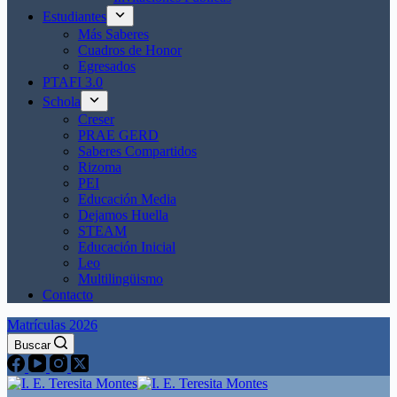
Estudiantes
Más Saberes
Cuadros de Honor
Egresados
PTAFI 3.0
Schola
Creser
PRAE GERD
Saberes Compartidos
Rizoma
PEI
Educación Media
Dejamos Huella
STEAM
Educación Inicial
Leo
Multilingüismo
Contacto
Matrículas 2026
Buscar