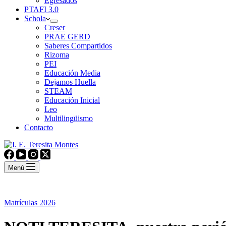
Egresados
PTAFI 3.0
Schola
Creser
PRAE GERD
Saberes Compartidos
Rizoma
PEI
Educación Media
Dejamos Huella
STEAM
Educación Inicial
Leo
Multilingüismo
Contacto
Menú
Matrículas 2026