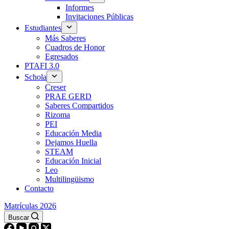
Informes
Invitaciones Públicas
Estudiantes
Más Saberes
Cuadros de Honor
Egresados
PTAFI 3.0
Schola
Creser
PRAE GERD
Saberes Compartidos
Rizoma
PEI
Educación Media
Dejamos Huella
STEAM
Educación Inicial
Leo
Multilingüismo
Contacto
Matrículas 2026
Buscar