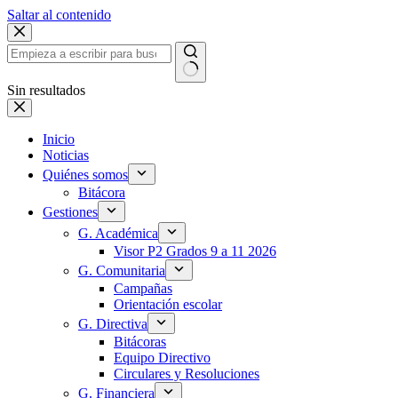
Saltar al contenido
Sin resultados
Inicio
Noticias
Quiénes somos
Bitácora
Gestiones
G. Académica
Visor P2 Grados 9 a 11 2026
G. Comunitaria
Campañas
Orientación escolar
G. Directiva
Bitácoras
Equipo Directivo
Circulares y Resoluciones
G. Financiera