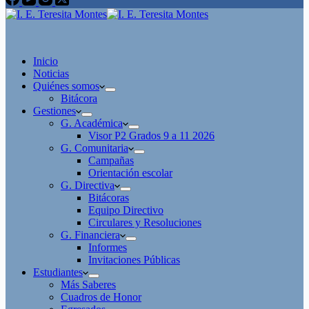
Inicio
Noticias
Quiénes somos
Bitácora
Gestiones
G. Académica
Visor P2 Grados 9 a 11 2026
G. Comunitaria
Campañas
Orientación escolar
G. Directiva
Bitácoras
Equipo Directivo
Circulares y Resoluciones
G. Financiera
Informes
Invitaciones Públicas
Estudiantes
Más Saberes
Cuadros de Honor