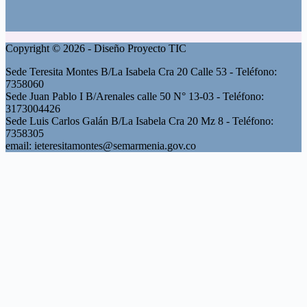
Copyright © 2026 - Diseño Proyecto TIC
Sede Teresita Montes B/La Isabela Cra 20 Calle 53 - Teléfono:
7358060
Sede Juan Pablo I B/Arenales calle 50 N° 13-03 - Teléfono:
3173004426
Sede Luis Carlos Galán B/La Isabela Cra 20 Mz 8 - Teléfono:
7358305
email: ieteresitamontes@semarmenia.gov.co