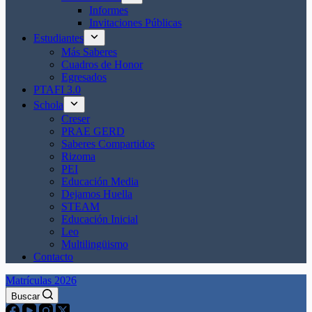
Informes
Invitaciones Públicas
Estudiantes
Más Saberes
Cuadros de Honor
Egresados
PTAFI 3.0
Schola
Creser
PRAE GERD
Saberes Compartidos
Rizoma
PEI
Educación Media
Dejamos Huella
STEAM
Educación Inicial
Leo
Multilingüismo
Contacto
Matrículas 2026
Buscar