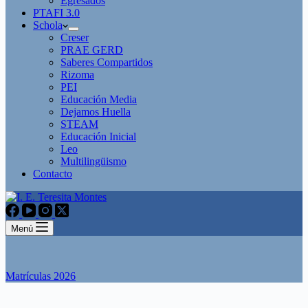
Egresados
PTAFI 3.0
Schola
Creser
PRAE GERD
Saberes Compartidos
Rizoma
PEI
Educación Media
Dejamos Huella
STEAM
Educación Inicial
Leo
Multilingüismo
Contacto
Menú
Matrículas 2026