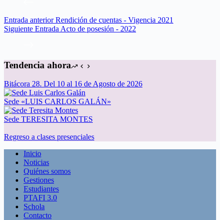
Entrada
anterior
Rendición de cuentas - Vigencia 2021
Siguiente
Entrada
Acto de posesión - 2022
Tendencia ahora
Bitácora 28. Del 10 al 16 de Agosto de 2026
Sede «LUIS CARLOS GALÁN»
Sede TERESITA MONTES
Regreso a clases presenciales
Inicio
Noticias
Quiénes somos
Gestiones
Estudiantes
PTAFI 3.0
Schola
Contacto