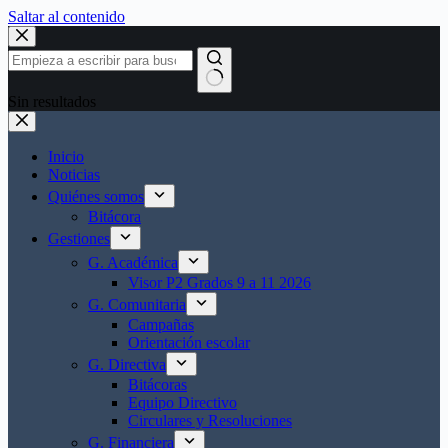
Saltar al contenido
Sin resultados
Inicio
Noticias
Quiénes somos
Bitácora
Gestiones
G. Académica
Visor P2 Grados 9 a 11 2026
G. Comunitaria
Campañas
Orientación escolar
G. Directiva
Bitácoras
Equipo Directivo
Circulares y Resoluciones
G. Financiera