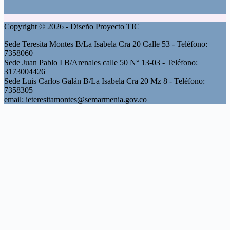
Copyright © 2026 - Diseño Proyecto TIC
Sede Teresita Montes B/La Isabela Cra 20 Calle 53 - Teléfono:
7358060
Sede Juan Pablo I B/Arenales calle 50 N° 13-03 - Teléfono:
3173004426
Sede Luis Carlos Galán B/La Isabela Cra 20 Mz 8 - Teléfono:
7358305
email: ieteresitamontes@semarmenia.gov.co