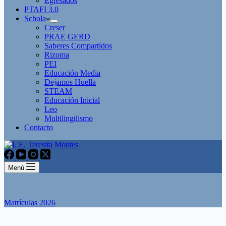
Egresados
PTAFI 3.0
Schola
Creser
PRAE GERD
Saberes Compartidos
Rizoma
PEI
Educación Media
Dejamos Huella
STEAM
Educación Inicial
Leo
Multilingüismo
Contacto
Menú
Matrículas 2026