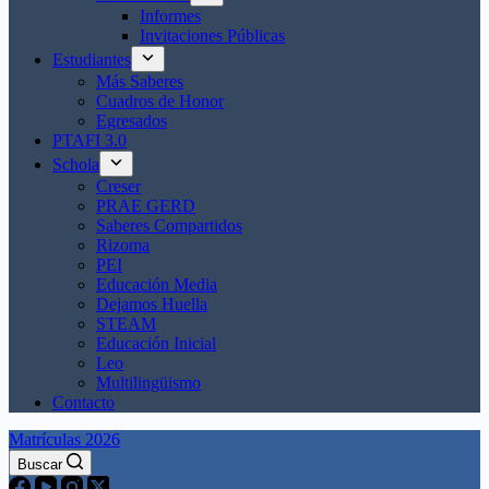
Informes
Invitaciones Públicas
Estudiantes
Más Saberes
Cuadros de Honor
Egresados
PTAFI 3.0
Schola
Creser
PRAE GERD
Saberes Compartidos
Rizoma
PEI
Educación Media
Dejamos Huella
STEAM
Educación Inicial
Leo
Multilingüismo
Contacto
Matrículas 2026
Buscar