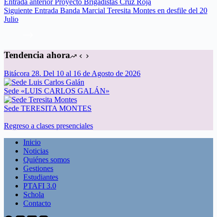
Entrada
anterior
Proyecto Brigadistas Cruz Roja
Siguiente
Entrada
Banda Marcial Teresita Montes en desfile del 20
Julio
Tendencia ahora
Bitácora 28. Del 10 al 16 de Agosto de 2026
Sede «LUIS CARLOS GALÁN»
Sede TERESITA MONTES
Regreso a clases presenciales
Inicio
Noticias
Quiénes somos
Gestiones
Estudiantes
PTAFI 3.0
Schola
Contacto