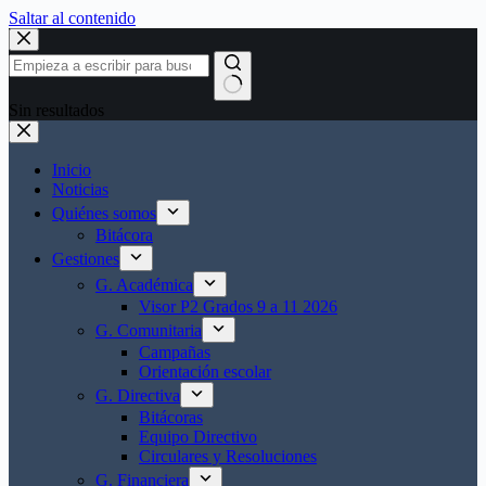
Saltar al contenido
Sin resultados
Inicio
Noticias
Quiénes somos
Bitácora
Gestiones
G. Académica
Visor P2 Grados 9 a 11 2026
G. Comunitaria
Campañas
Orientación escolar
G. Directiva
Bitácoras
Equipo Directivo
Circulares y Resoluciones
G. Financiera