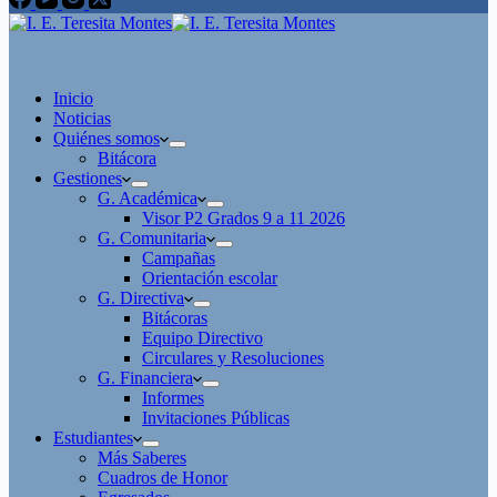
Inicio
Noticias
Quiénes somos
Bitácora
Gestiones
G. Académica
Visor P2 Grados 9 a 11 2026
G. Comunitaria
Campañas
Orientación escolar
G. Directiva
Bitácoras
Equipo Directivo
Circulares y Resoluciones
G. Financiera
Informes
Invitaciones Públicas
Estudiantes
Más Saberes
Cuadros de Honor