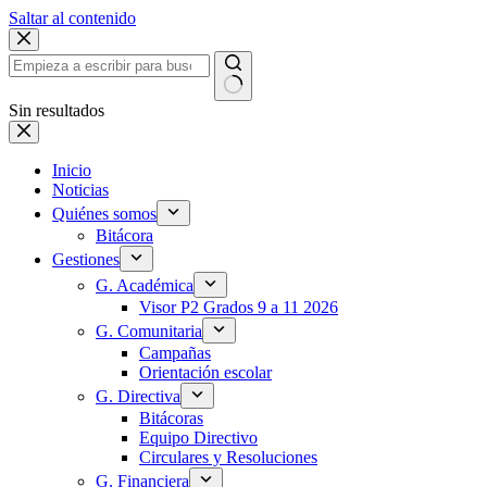
Saltar al contenido
Sin resultados
Inicio
Noticias
Quiénes somos
Bitácora
Gestiones
G. Académica
Visor P2 Grados 9 a 11 2026
G. Comunitaria
Campañas
Orientación escolar
G. Directiva
Bitácoras
Equipo Directivo
Circulares y Resoluciones
G. Financiera