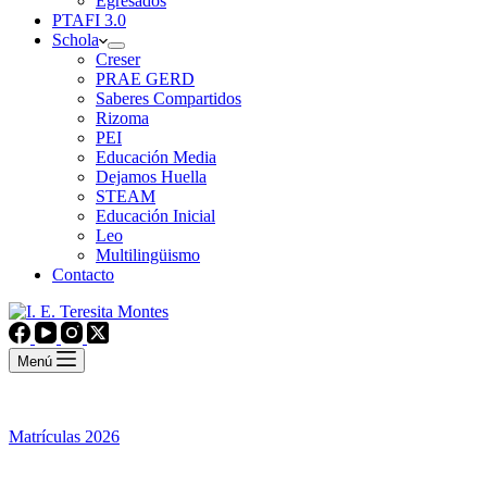
Egresados
PTAFI 3.0
Schola
Creser
PRAE GERD
Saberes Compartidos
Rizoma
PEI
Educación Media
Dejamos Huella
STEAM
Educación Inicial
Leo
Multilingüismo
Contacto
Menú
Matrículas 2026