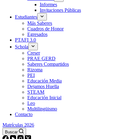
Informes
Invitaciones Públicas
Estudiantes
Más Saberes
Cuadros de Honor
Egresados
PTAFI 3.0
Schola
Creser
PRAE GERD
Saberes Compartidos
Rizoma
PEI
Educación Media
Dejamos Huella
STEAM
Educación Inicial
Leo
Multilingüismo
Contacto
Matrículas 2026
Buscar