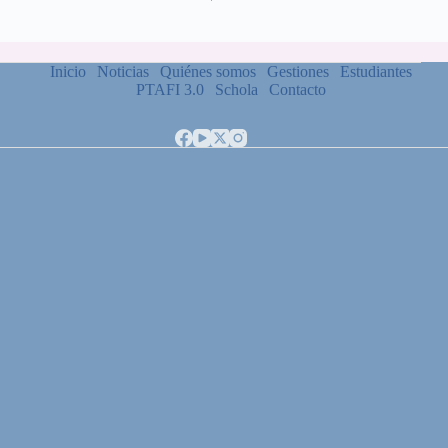
Inicio
Noticias
Quiénes somos
Gestiones
Estudiantes
PTAFI 3.0
Schola
Contacto