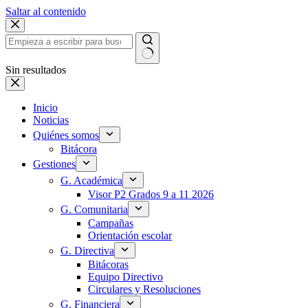
Saltar al contenido
Sin resultados
Inicio
Noticias
Quiénes somos
Bitácora
Gestiones
G. Académica
Visor P2 Grados 9 a 11 2026
G. Comunitaria
Campañas
Orientación escolar
G. Directiva
Bitácoras
Equipo Directivo
Circulares y Resoluciones
G. Financiera