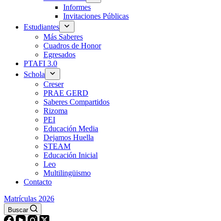
Informes
Invitaciones Públicas
Estudiantes
Más Saberes
Cuadros de Honor
Egresados
PTAFI 3.0
Schola
Creser
PRAE GERD
Saberes Compartidos
Rizoma
PEI
Educación Media
Dejamos Huella
STEAM
Educación Inicial
Leo
Multilingüismo
Contacto
Matrículas 2026
Buscar