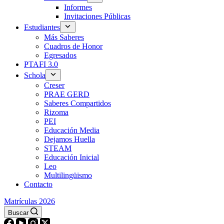
Informes
Invitaciones Públicas
Estudiantes
Más Saberes
Cuadros de Honor
Egresados
PTAFI 3.0
Schola
Creser
PRAE GERD
Saberes Compartidos
Rizoma
PEI
Educación Media
Dejamos Huella
STEAM
Educación Inicial
Leo
Multilingüismo
Contacto
Matrículas 2026
Buscar