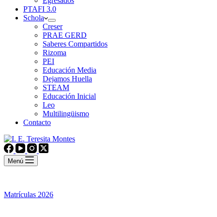
Egresados
PTAFI 3.0
Schola
Creser
PRAE GERD
Saberes Compartidos
Rizoma
PEI
Educación Media
Dejamos Huella
STEAM
Educación Inicial
Leo
Multilingüismo
Contacto
Menú
Matrículas 2026