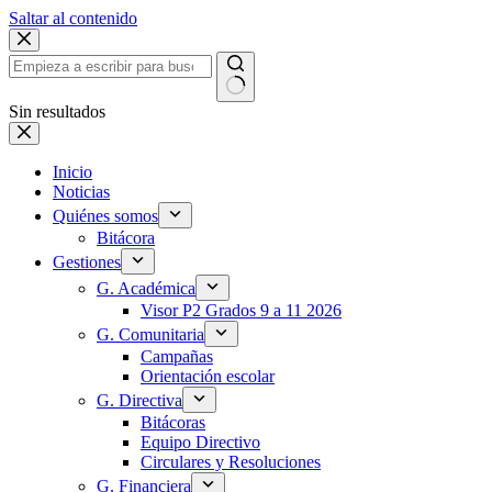
Saltar al contenido
Sin resultados
Inicio
Noticias
Quiénes somos
Bitácora
Gestiones
G. Académica
Visor P2 Grados 9 a 11 2026
G. Comunitaria
Campañas
Orientación escolar
G. Directiva
Bitácoras
Equipo Directivo
Circulares y Resoluciones
G. Financiera