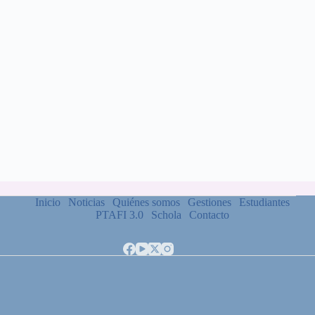
Inicio
Noticias
Quiénes somos
Gestiones
Estudiantes
PTAFI 3.0
Schola
Contacto