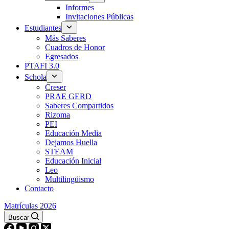
Informes
Invitaciones Públicas
Estudiantes
Más Saberes
Cuadros de Honor
Egresados
PTAFI 3.0
Schola
Creser
PRAE GERD
Saberes Compartidos
Rizoma
PEI
Educación Media
Dejamos Huella
STEAM
Educación Inicial
Leo
Multilingüismo
Contacto
Matrículas 2026
Buscar