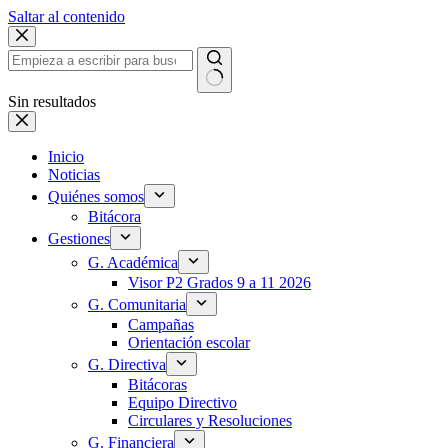
Saltar al contenido
Sin resultados
Inicio
Noticias
Quiénes somos
Bitácora
Gestiones
G. Académica
Visor P2 Grados 9 a 11 2026
G. Comunitaria
Campañas
Orientación escolar
G. Directiva
Bitácoras
Equipo Directivo
Circulares y Resoluciones
G. Financiera