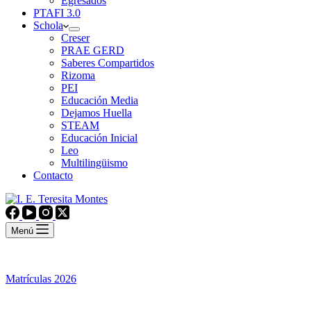
Egresados
PTAFI 3.0
Schola
Creser
PRAE GERD
Saberes Compartidos
Rizoma
PEI
Educación Media
Dejamos Huella
STEAM
Educación Inicial
Leo
Multilingüismo
Contacto
Menú
Matrículas 2026