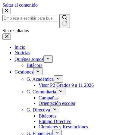
Saltar al contenido
Sin resultados
Inicio
Noticias
Quiénes somos
Bitácora
Gestiones
G. Académica
Visor P2 Grados 9 a 11 2026
G. Comunitaria
Campañas
Orientación escolar
G. Directiva
Bitácoras
Equipo Directivo
Circulares y Resoluciones
G. Financiera