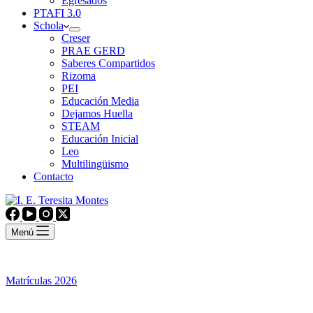
Egresados
PTAFI 3.0
Schola
Creser
PRAE GERD
Saberes Compartidos
Rizoma
PEI
Educación Media
Dejamos Huella
STEAM
Educación Inicial
Leo
Multilingüismo
Contacto
Menú
Matrículas 2026