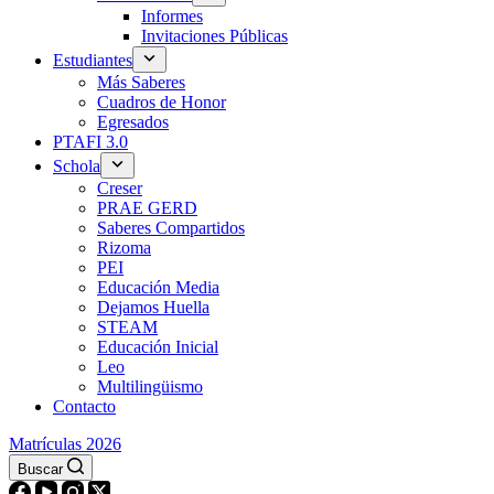
Informes
Invitaciones Públicas
Estudiantes
Más Saberes
Cuadros de Honor
Egresados
PTAFI 3.0
Schola
Creser
PRAE GERD
Saberes Compartidos
Rizoma
PEI
Educación Media
Dejamos Huella
STEAM
Educación Inicial
Leo
Multilingüismo
Contacto
Matrículas 2026
Buscar