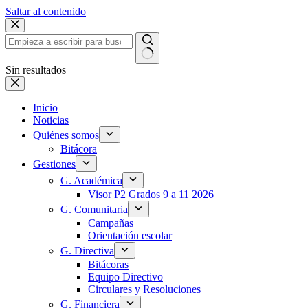
Saltar al contenido
Sin resultados
Inicio
Noticias
Quiénes somos
Bitácora
Gestiones
G. Académica
Visor P2 Grados 9 a 11 2026
G. Comunitaria
Campañas
Orientación escolar
G. Directiva
Bitácoras
Equipo Directivo
Circulares y Resoluciones
G. Financiera