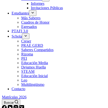
Informes
Invitaciones Públicas
Estudiantes
Más Saberes
Cuadros de Honor
Egresados
PTAFI 3.0
Schola
Creser
PRAE GERD
Saberes Compartidos
Rizoma
PEI
Educación Media
Dejamos Huella
STEAM
Educación Inicial
Leo
Multilingüismo
Contacto
Matrículas 2026
Buscar