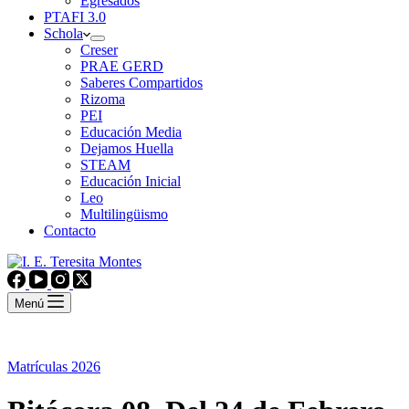
Egresados
PTAFI 3.0
Schola
Creser
PRAE GERD
Saberes Compartidos
Rizoma
PEI
Educación Media
Dejamos Huella
STEAM
Educación Inicial
Leo
Multilingüismo
Contacto
Menú
Matrículas 2026