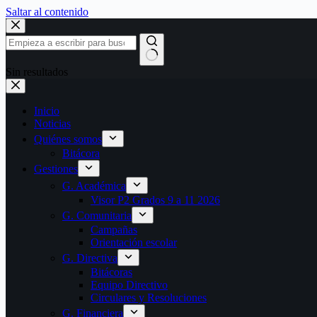
Saltar al contenido
Sin resultados
Inicio
Noticias
Quiénes somos
Bitácora
Gestiones
G. Académica
Visor P2 Grados 9 a 11 2026
G. Comunitaria
Campañas
Orientación escolar
G. Directiva
Bitácoras
Equipo Directivo
Circulares y Resoluciones
G. Financiera