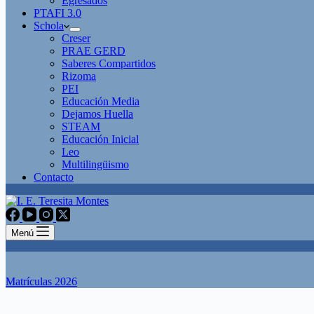
Egresados
PTAFI 3.0
Schola
Creser
PRAE GERD
Saberes Compartidos
Rizoma
PEI
Educación Media
Dejamos Huella
STEAM
Educación Inicial
Leo
Multilingüismo
Contacto
Menú
Matrículas 2026