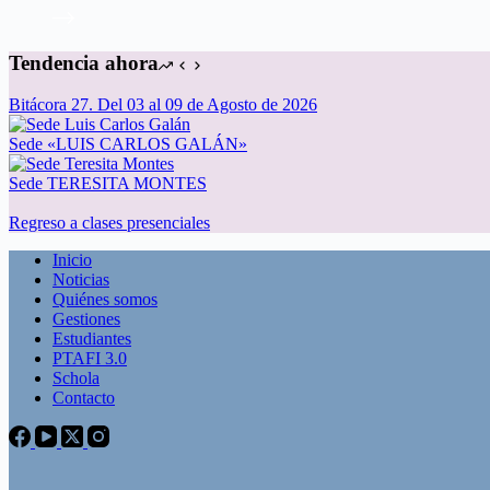
Tendencia ahora
Bitácora 27. Del 03 al 09 de Agosto de 2026
Sede «LUIS CARLOS GALÁN»
Sede TERESITA MONTES
Regreso a clases presenciales
Inicio
Noticias
Quiénes somos
Gestiones
Estudiantes
PTAFI 3.0
Schola
Contacto