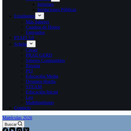
Informes
Invitaciones Públicas
Estudiantes
Más Saberes
Cuadros de Honor
Egresados
PTAFI 3.0
Schola
Creser
PRAE GERD
Saberes Compartidos
Rizoma
PEI
Educación Media
Dejamos Huella
STEAM
Educación Inicial
Leo
Multilingüismo
Contacto
Matrículas 2026
Buscar