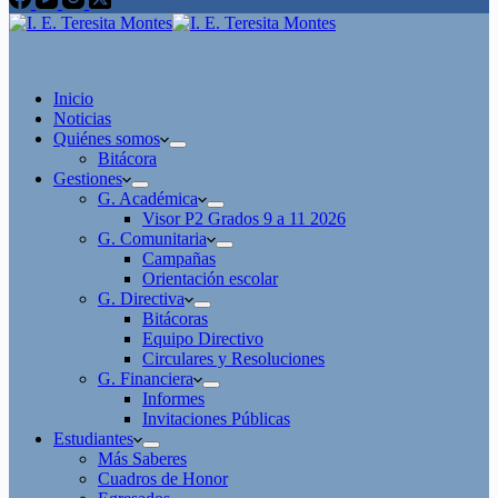
Inicio
Noticias
Quiénes somos
Bitácora
Gestiones
G. Académica
Visor P2 Grados 9 a 11 2026
G. Comunitaria
Campañas
Orientación escolar
G. Directiva
Bitácoras
Equipo Directivo
Circulares y Resoluciones
G. Financiera
Informes
Invitaciones Públicas
Estudiantes
Más Saberes
Cuadros de Honor