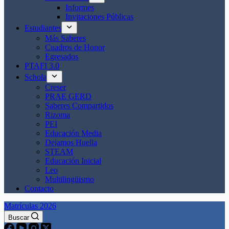
Informes
Invitaciones Públicas
Estudiantes
Más Saberes
Cuadros de Honor
Egresados
PTAFI 3.0
Schola
Creser
PRAE GERD
Saberes Compartidos
Rizoma
PEI
Educación Media
Dejamos Huella
STEAM
Educación Inicial
Leo
Multilingüismo
Contacto
Matrículas 2026
Buscar