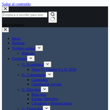
Saltar al contenido
Sin resultados
Inicio
Noticias
Quiénes somos
Bitácora
Gestiones
G. Académica
Visor P2 Grados 9 a 11 2026
G. Comunitaria
Campañas
Orientación escolar
G. Directiva
Bitácoras
Equipo Directivo
Circulares y Resoluciones
G. Financiera