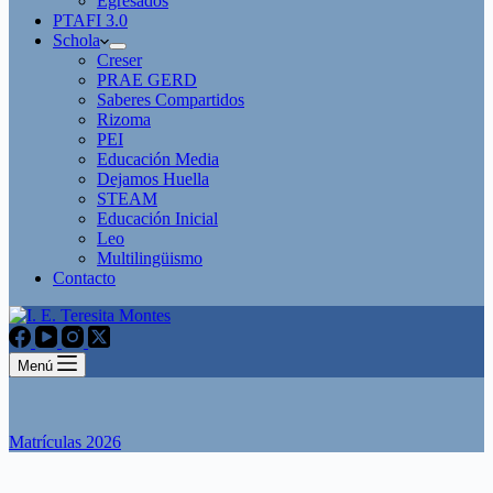
Egresados
PTAFI 3.0
Schola
Creser
PRAE GERD
Saberes Compartidos
Rizoma
PEI
Educación Media
Dejamos Huella
STEAM
Educación Inicial
Leo
Multilingüismo
Contacto
Menú
Matrículas 2026