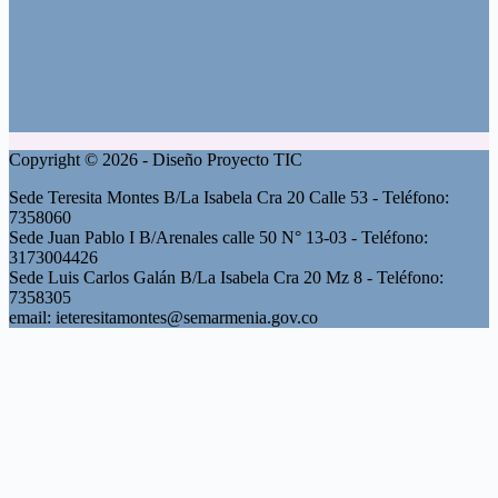
Copyright © 2026 - Diseño Proyecto TIC
Sede Teresita Montes B/La Isabela Cra 20 Calle 53 - Teléfono:
7358060
Sede Juan Pablo I B/Arenales calle 50 N° 13-03 - Teléfono:
3173004426
Sede Luis Carlos Galán B/La Isabela Cra 20 Mz 8 - Teléfono:
7358305
email: ieteresitamontes@semarmenia.gov.co