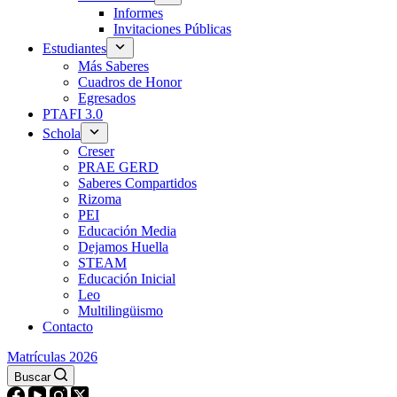
Informes
Invitaciones Públicas
Estudiantes
Más Saberes
Cuadros de Honor
Egresados
PTAFI 3.0
Schola
Creser
PRAE GERD
Saberes Compartidos
Rizoma
PEI
Educación Media
Dejamos Huella
STEAM
Educación Inicial
Leo
Multilingüismo
Contacto
Matrículas 2026
Buscar