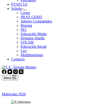
Egresados
PTAFI 3.0
Schola
Creser
PRAE GERD
Saberes Compartidos
Rizoma
PEI
Educación Media
Dejamos Huella
STEAM
Educación Inicial
Leo
Multilingüismo
Contacto
Menú
Matrículas 2026