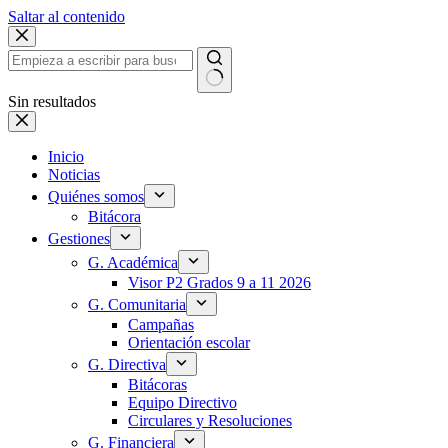
Saltar al contenido
Sin resultados
Inicio
Noticias
Quiénes somos
Bitácora
Gestiones
G. Académica
Visor P2 Grados 9 a 11 2026
G. Comunitaria
Campañas
Orientación escolar
G. Directiva
Bitácoras
Equipo Directivo
Circulares y Resoluciones
G. Financiera