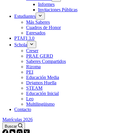
Informes
Invitaciones Públicas
Estudiantes
Más Saberes
Cuadros de Honor
Egresados
PTAFI 3.0
Schola
Creser
PRAE GERD
Saberes Compartidos
Rizoma
PEI
Educación Media
Dejamos Huella
STEAM
Educación Inicial
Leo
Multilingüismo
Contacto
Matrículas 2026
Buscar