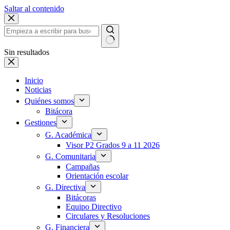
Saltar al contenido
Sin resultados
Inicio
Noticias
Quiénes somos
Bitácora
Gestiones
G. Académica
Visor P2 Grados 9 a 11 2026
G. Comunitaria
Campañas
Orientación escolar
G. Directiva
Bitácoras
Equipo Directivo
Circulares y Resoluciones
G. Financiera