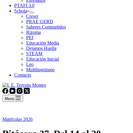
Egresados
PTAFI 3.0
Schola
Creser
PRAE GERD
Saberes Compartidos
Rizoma
PEI
Educación Media
Dejamos Huella
STEAM
Educación Inicial
Leo
Multilingüismo
Contacto
Menú
Matrículas 2026