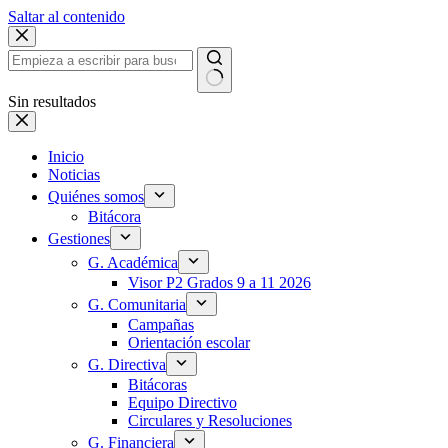
Saltar al contenido
Sin resultados
Inicio
Noticias
Quiénes somos
Bitácora
Gestiones
G. Académica
Visor P2 Grados 9 a 11 2026
G. Comunitaria
Campañas
Orientación escolar
G. Directiva
Bitácoras
Equipo Directivo
Circulares y Resoluciones
G. Financiera