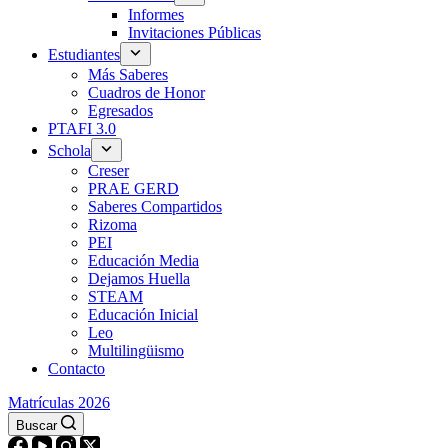
Informes
Invitaciones Públicas
Estudiantes
Más Saberes
Cuadros de Honor
Egresados
PTAFI 3.0
Schola
Creser
PRAE GERD
Saberes Compartidos
Rizoma
PEI
Educación Media
Dejamos Huella
STEAM
Educación Inicial
Leo
Multilingüismo
Contacto
Matrículas 2026
Buscar