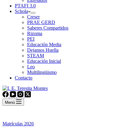
Egresados
PTAFI 3.0
Schola
Creser
PRAE GERD
Saberes Compartidos
Rizoma
PEI
Educación Media
Dejamos Huella
STEAM
Educación Inicial
Leo
Multilingüismo
Contacto
Menú
Matrículas 2026