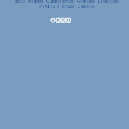
Inicio
Noticias
Quiénes somos
Gestiones
Estudiantes
PTAFI 3.0
Schola
Contacto