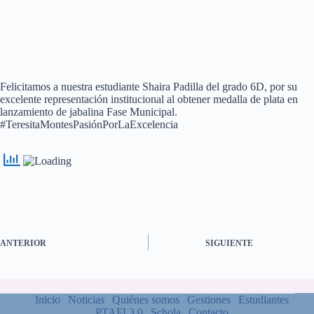
Felicitamos a nuestra estudiante Shaira Padilla del grado 6D, por su
excelente representación institucional al obtener medalla de plata en
lanzamiento de jabalina Fase Municipal.
#TeresitaMontesPasiónPorLaExcelencia
ANTERIOR
SIGUIENTE
Inicio
Noticias
Quiénes somos
Gestiones
Estudiantes
PTAFI 3.0
Schola
Contacto