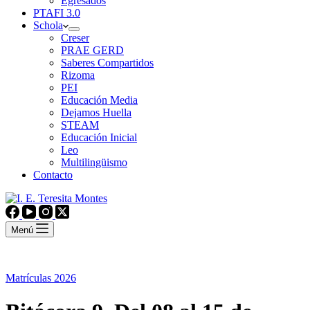
Egresados
PTAFI 3.0
Schola
Creser
PRAE GERD
Saberes Compartidos
Rizoma
PEI
Educación Media
Dejamos Huella
STEAM
Educación Inicial
Leo
Multilingüismo
Contacto
Menú
Matrículas 2026