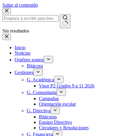
Saltar al contenido
Sin resultados
Inicio
Noticias
Quiénes somos
Bitácora
Gestiones
G. Académica
Visor P2 Grados 9 a 11 2026
G. Comunitaria
Campañas
Orientación escolar
G. Directiva
Bitácoras
Equipo Directivo
Circulares y Resoluciones
G. Financiera