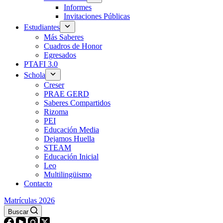
Informes
Invitaciones Públicas
Estudiantes
Más Saberes
Cuadros de Honor
Egresados
PTAFI 3.0
Schola
Creser
PRAE GERD
Saberes Compartidos
Rizoma
PEI
Educación Media
Dejamos Huella
STEAM
Educación Inicial
Leo
Multilingüismo
Contacto
Matrículas 2026
Buscar