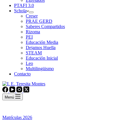
Egresados
PTAFI 3.0
Schola
Creser
PRAE GERD
Saberes Compartidos
Rizoma
PEI
Educación Media
Dejamos Huella
STEAM
Educación Inicial
Leo
Multilingüismo
Contacto
Menú
Matrículas 2026