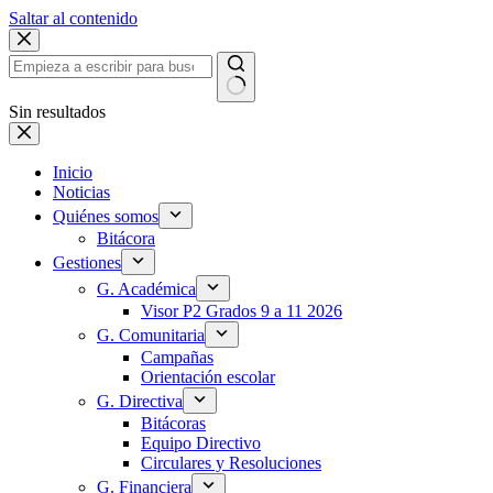
Saltar al contenido
Sin resultados
Inicio
Noticias
Quiénes somos
Bitácora
Gestiones
G. Académica
Visor P2 Grados 9 a 11 2026
G. Comunitaria
Campañas
Orientación escolar
G. Directiva
Bitácoras
Equipo Directivo
Circulares y Resoluciones
G. Financiera