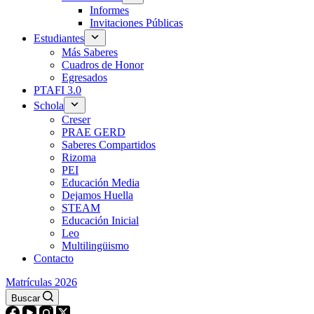
Informes
Invitaciones Públicas
Estudiantes
Más Saberes
Cuadros de Honor
Egresados
PTAFI 3.0
Schola
Creser
PRAE GERD
Saberes Compartidos
Rizoma
PEI
Educación Media
Dejamos Huella
STEAM
Educación Inicial
Leo
Multilingüismo
Contacto
Matrículas 2026
Buscar