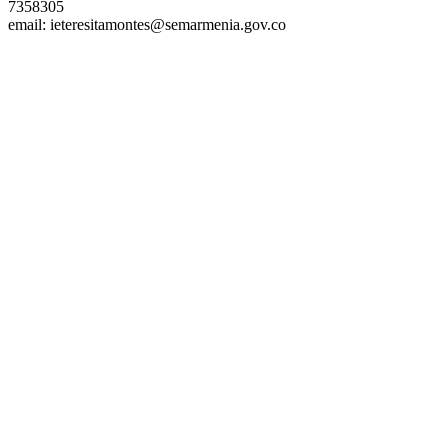
7358305
email: ieteresitamontes@semarmenia.gov.co