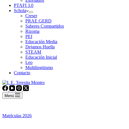
Egresados
PTAFI 3.0
Schola
Creser
PRAE GERD
Saberes Compartidos
Rizoma
PEI
Educación Media
Dejamos Huella
STEAM
Educación Inicial
Leo
Multilingüismo
Contacto
Menú
Matrículas 2026