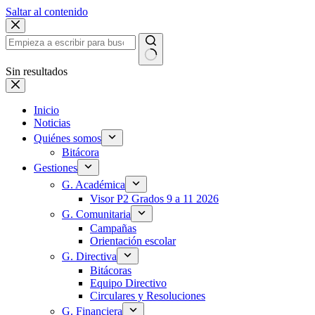
Saltar al contenido
Sin resultados
Inicio
Noticias
Quiénes somos
Bitácora
Gestiones
G. Académica
Visor P2 Grados 9 a 11 2026
G. Comunitaria
Campañas
Orientación escolar
G. Directiva
Bitácoras
Equipo Directivo
Circulares y Resoluciones
G. Financiera