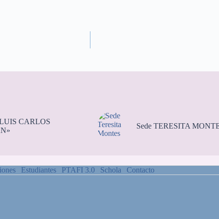
«LUIS CARLOS
Sede TERESITA MONT
N»
iones
Estudiantes
PTAFI 3.0
Schola
Contacto