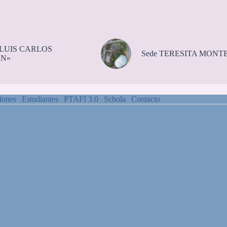
«LUIS CARLOS
Sede TERESITA MONT
N»
iones
Estudiantes
PTAFI 3.0
Schola
Contacto