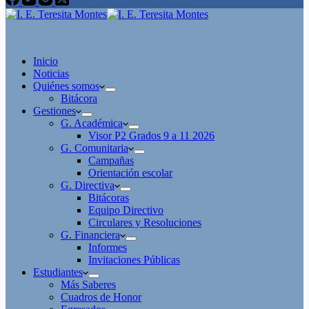
Inicio
Noticias
Quiénes somos
Bitácora
Gestiones
G. Académica
Visor P2 Grados 9 a 11 2026
G. Comunitaria
Campañas
Orientación escolar
G. Directiva
Bitácoras
Equipo Directivo
Circulares y Resoluciones
G. Financiera
Informes
Invitaciones Públicas
Estudiantes
Más Saberes
Cuadros de Honor