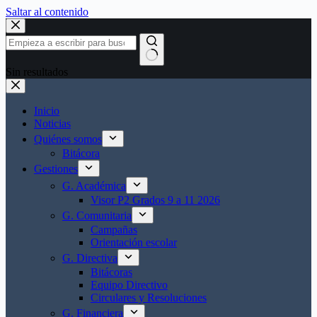
Saltar al contenido
Sin resultados
Inicio
Noticias
Quiénes somos
Bitácora
Gestiones
G. Académica
Visor P2 Grados 9 a 11 2026
G. Comunitaria
Campañas
Orientación escolar
G. Directiva
Bitácoras
Equipo Directivo
Circulares y Resoluciones
G. Financiera