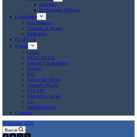
Informes
Invitaciones Públicas
Estudiantes
Más Saberes
Cuadros de Honor
Egresados
PTAFI 3.0
Schola
Creser
PRAE GERD
Saberes Compartidos
Rizoma
PEI
Educación Media
Dejamos Huella
STEAM
Educación Inicial
Leo
Multilingüismo
Contacto
Matrículas 2026
Buscar