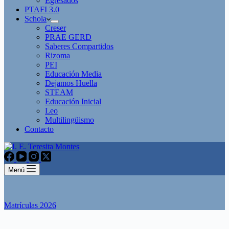
Egresados
PTAFI 3.0
Schola
Creser
PRAE GERD
Saberes Compartidos
Rizoma
PEI
Educación Media
Dejamos Huella
STEAM
Educación Inicial
Leo
Multilingüismo
Contacto
Menú
Matrículas 2026