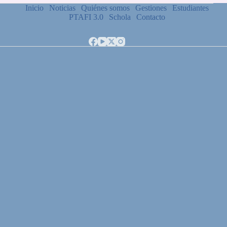
Inicio
Noticias
Quiénes somos
Gestiones
Estudiantes
PTAFI 3.0
Schola
Contacto