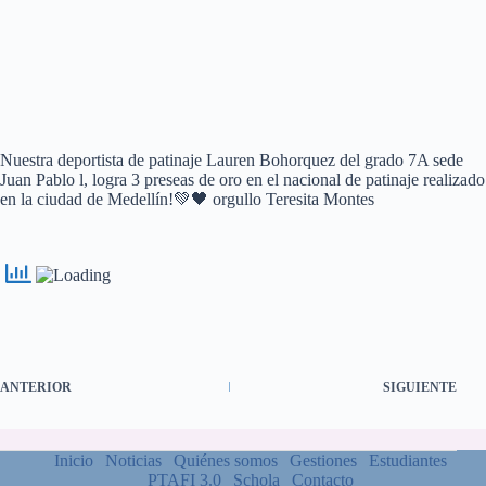
Nuestra deportista de patinaje Lauren Bohorquez del grado 7A sede
Juan Pablo l, logra 3 preseas de oro en el nacional de patinaje realizado
en la ciudad de Medellín!💚🖤 orgullo Teresita Montes
ANTERIOR
SIGUIENTE
Inicio
Noticias
Quiénes somos
Gestiones
Estudiantes
PTAFI 3.0
Schola
Contacto