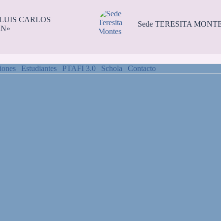
«LUIS CARLOS
Sede TERESITA MONT
N»
iones
Estudiantes
PTAFI 3.0
Schola
Contacto