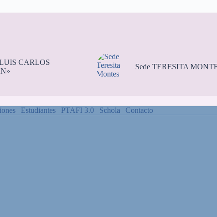
«LUIS CARLOS
Sede TERESITA MONT
N»
iones
Estudiantes
PTAFI 3.0
Schola
Contacto