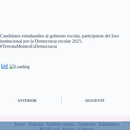
Candidatos estudiantiles al gobierno escolar, participaron del foro
institucional por la Democracia escolar 2025.
#TeresitaMontesEsDemocracia
ANTERIOR
SIGUIENTE
Inicio
Noticias
Quiénes somos
Gestiones
Estudiantes
PTAFI 3.0
Schola
Contacto