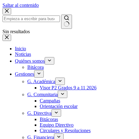
Saltar al contenido
Sin resultados
Inicio
Noticias
Quiénes somos
Bitácora
Gestiones
G. Académica
Visor P2 Grados 9 a 11 2026
G. Comunitaria
Campañas
Orientación escolar
G. Directiva
Bitácoras
Equipo Directivo
Circulares y Resoluciones
G. Financiera