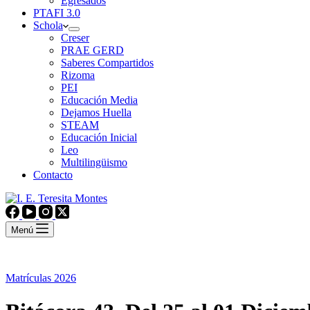
Egresados
PTAFI 3.0
Schola
Creser
PRAE GERD
Saberes Compartidos
Rizoma
PEI
Educación Media
Dejamos Huella
STEAM
Educación Inicial
Leo
Multilingüismo
Contacto
Menú
Matrículas 2026