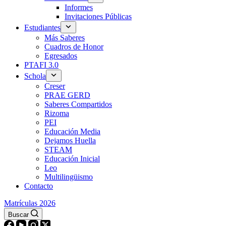
Informes
Invitaciones Públicas
Estudiantes
Más Saberes
Cuadros de Honor
Egresados
PTAFI 3.0
Schola
Creser
PRAE GERD
Saberes Compartidos
Rizoma
PEI
Educación Media
Dejamos Huella
STEAM
Educación Inicial
Leo
Multilingüismo
Contacto
Matrículas 2026
Buscar