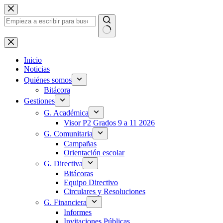
Saltar
al
contenido
Sin
resultados
Inicio
Noticias
Quiénes somos
Bitácora
Gestiones
G. Académica
Visor P2 Grados 9 a 11 2026
G. Comunitaria
Campañas
Orientación escolar
G. Directiva
Bitácoras
Equipo Directivo
Circulares y Resoluciones
G. Financiera
Informes
Invitaciones Públicas