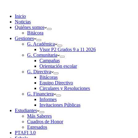
Inicio
Noticias
Quiénes somos
Bitácora
Gestiones
G. Académica
Visor P2 Grados 9 a 11 2026
G. Comunitaria
Campañas
Orientación escolar
G. Directiva
Bitácoras
Equipo Directivo
Circulares y Resoluciones
G. Financiera
Informes
Invitaciones Públicas
Estudiantes
Más Saberes
Cuadros de Honor
Egresados
PTAFI 3.0