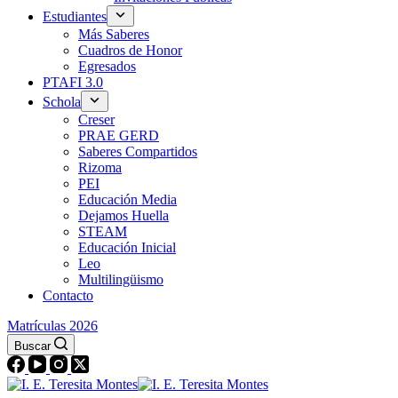
Estudiantes
Más Saberes
Cuadros de Honor
Egresados
PTAFI 3.0
Schola
Creser
PRAE GERD
Saberes Compartidos
Rizoma
PEI
Educación Media
Dejamos Huella
STEAM
Educación Inicial
Leo
Multilingüismo
Contacto
Matrículas 2026
Buscar