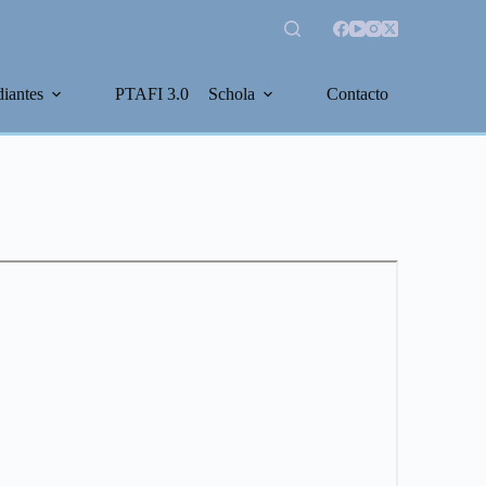
diantes
PTAFI 3.0
Schola
Contacto