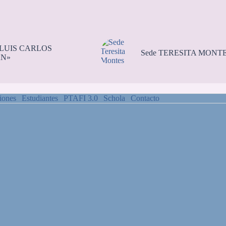
«LUIS CARLOS
Sede TERESITA MONT
N»
iones
Estudiantes
PTAFI 3.0
Schola
Contacto