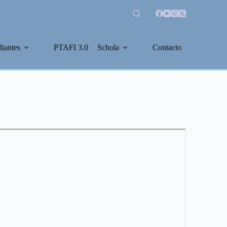
diantes
PTAFI 3.0
Schola
Contacto