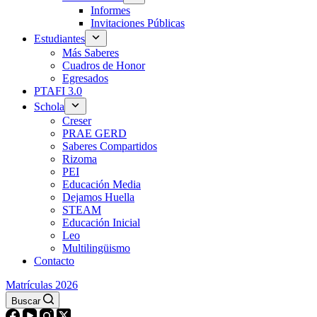
Informes
Invitaciones Públicas
Estudiantes
Más Saberes
Cuadros de Honor
Egresados
PTAFI 3.0
Schola
Creser
PRAE GERD
Saberes Compartidos
Rizoma
PEI
Educación Media
Dejamos Huella
STEAM
Educación Inicial
Leo
Multilingüismo
Contacto
Matrículas 2026
Buscar