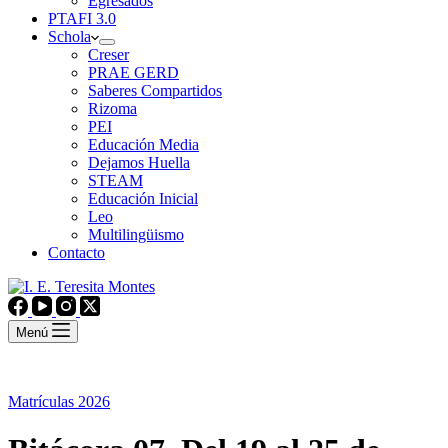
Egresados
PTAFI 3.0
Schola
Creser
PRAE GERD
Saberes Compartidos
Rizoma
PEI
Educación Media
Dejamos Huella
STEAM
Educación Inicial
Leo
Multilingüismo
Contacto
Menú
Matrículas 2026