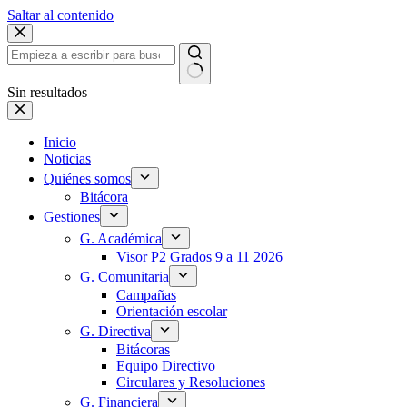
Saltar al contenido
Sin resultados
Inicio
Noticias
Quiénes somos
Bitácora
Gestiones
G. Académica
Visor P2 Grados 9 a 11 2026
G. Comunitaria
Campañas
Orientación escolar
G. Directiva
Bitácoras
Equipo Directivo
Circulares y Resoluciones
G. Financiera