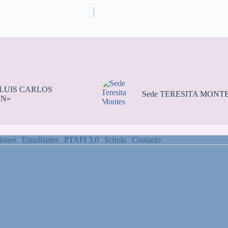
«LUIS CARLOS
Sede TERESITA MONT
N»
iones
Estudiantes
PTAFI 3.0
Schola
Contacto