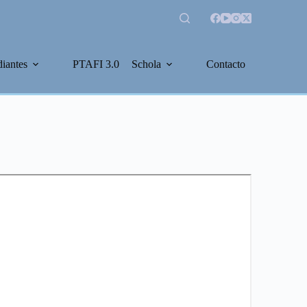
diantes
PTAFI 3.0
Schola
Contacto